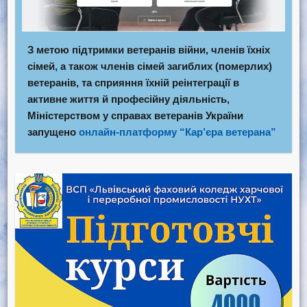
З метою підтримки ветеранів війни, членів їхніх
сімей, а також членів сімей загиблих (померлих)
ветеранів, та сприяння їхній реінтеграції в
активне життя й професійну діяльність,
Міністерством у справах ветеранів України
запущено
онлайн-платформу “Кар’єра ветерана”