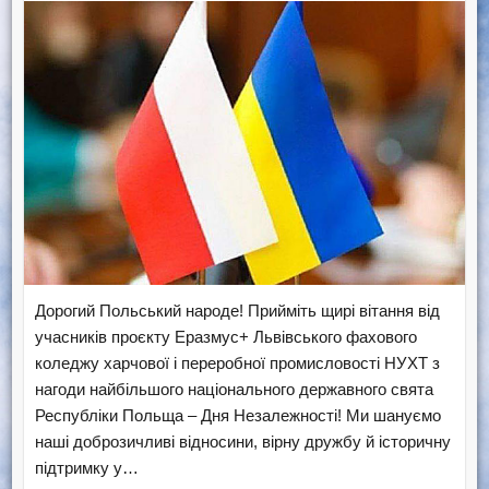
Дорогий Польський народе! Прийміть щирі вітання від
учасників проєкту Еразмус+ Львівського фахового
коледжу харчової і переробної промисловості НУХТ з
нагоди найбільшого національного державного свята
Республіки Польща – Дня Незалежності! Ми шануємо
наші доброзичливі відносини, вірну дружбу й історичну
підтримку у…