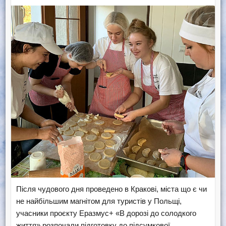
Після чудового дня проведено в Кракові, міста що є чи
не найбільшим магнітом для туристів у Польщі,
учасники проєкту Еразмус+ «В дорозі до солодкого
життя» розпочали підготовку до підсумкової