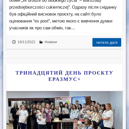
обмін „W drodze do słodkiego życia” – warsztaty
przedsiębiorczości cukierniczej”. Одразу після сніданку
був офіційний висновок проєкту, на сайті було
оцінювання “ex post”, метою якого є вивчення думки
учасників як про сам обмін, так…
18/11/2022
Новини
читати далі
ТРИНАДЦЯТИЙ ДЕНЬ ПРОЄКТУ
ЕРАЗМУС+