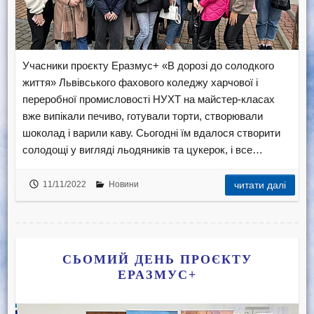
Учасники проєкту Еразмус+ «В дорозі до солодкого
життя» Львівського фахового коледжу харчової і
переробної промисловості НУХТ на майстер-класах
вже випікали печиво, готували торти, створювали
шоколад і варили каву. Сьогодні їм вдалося створити
солодощі у вигляді льодяників та цукерок, і все…
11/11/2022
Новини
читати далі
СЬОМИЙ ДЕНЬ ПРОЄКТУ
ЕРАЗМУС+