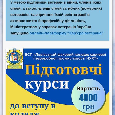
З метою підтримки ветеранів війни, членів їхніх
сімей, а також членів сімей загиблих (померлих)
ветеранів, та сприяння їхній реінтеграції в
активне життя й професійну діяльність,
Міністерством у справах ветеранів України
запущено
онлайн-платформу “Кар’єра ветерана”