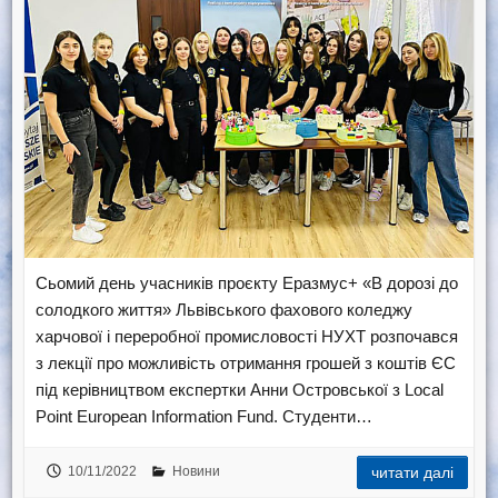
Сьомий день учасників проєкту Еразмус+ «В дорозі до
солодкого життя» Львівського фахового коледжу
харчової і переробної промисловості НУХТ розпочався
з лекції про можливість отримання грошей з коштів ЄС
під керівництвом експертки Анни Островської з Local
Point European Information Fund. Студенти…
10/11/2022
Новини
читати далі