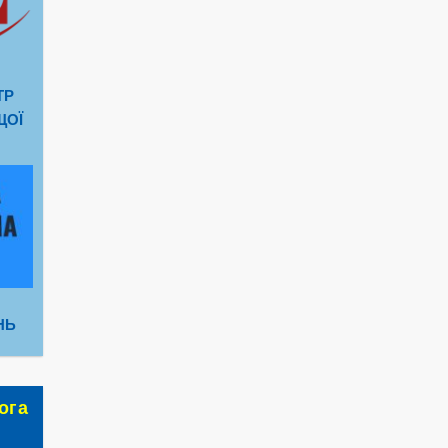
ТР
ЩОЇ
НЬ
ога