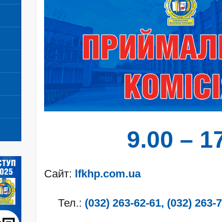
9.00 – 1
Сайт:
lfkhp.com.ua
Тел.:
(032) 263-62-61, (032) 263-7