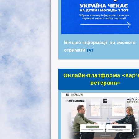
Більше інформації ви зможете
отримати
тут
Онлайн-платформа «Кар’
ветерана»