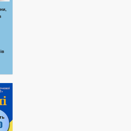
ни,
в
ів