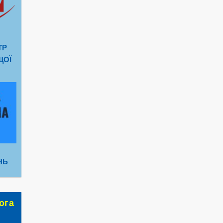
ТР
ЩОЇ
НЬ
ога