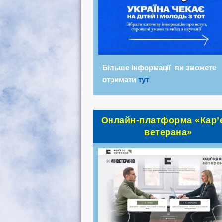
Більше інформації ви зможете
отримати
тут
Онлайн-платформа «Кар’
ветерана»