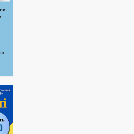
ни,
в
ів