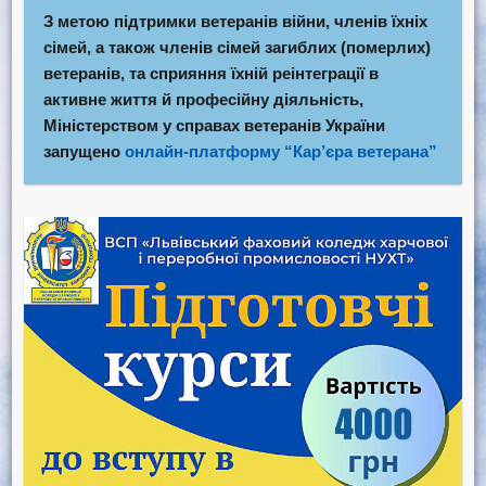
З метою підтримки ветеранів війни, членів їхніх
сімей, а також членів сімей загиблих (померлих)
ветеранів, та сприяння їхній реінтеграції в
активне життя й професійну діяльність,
Міністерством у справах ветеранів України
запущено
онлайн-платформу “Кар’єра ветерана”