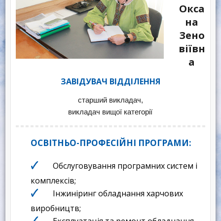
Окса
на
Зено
віївн
а
ЗАВІДУВАЧ ВІДДІЛЕННЯ
старший викладач,
викладач вищої категорії
ОСВІТНЬО-ПРОФЕСІЙНІ ПРОГРАМИ:
Обслуговування програмних систем і
комплексів;
Інжиніринг обладнання харчових
виробництв;
Експлуатація та ремонт обладнання