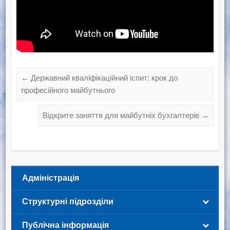
←
Державний кваліфікаційний іспит: крок до
професійного майбутнього
Відкрите заняття для майбутніх бухгалтерів
→
Адміністрація
Структурні підрозділи
Публічна інформація