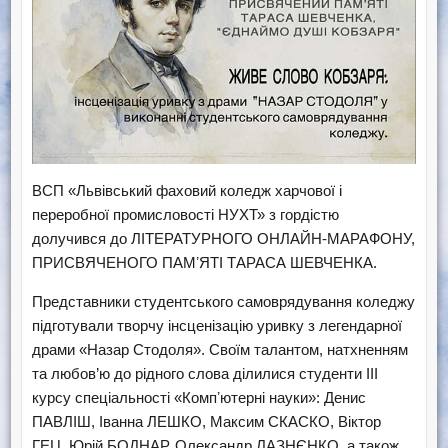
ВСП «Львівський фаховий коледж харчової і
переробної промисловості НУХТ» з гордістю
долучився до ЛІТЕРАТУРНОГО ОНЛАЙН-МАРАФОНУ,
ПРИСВЯЧЕНОГО ПАМʼЯТІ ТАРАСА ШЕВЧЕНКА.
Представники студентського самоврядування коледжу
підготували творчу інсценізацію уривку з легендарної
драми «Назар Стодоля». Своїм талантом, натхненням
та любов’ю до рідного слова ділилися студенти ІІІ
курсу спеціальності «Компʼютерні науки»: Денис
ПАВЛІШ, Іванна ЛЕШКО, Максим СКАСКО, Віктор
ГЕЦ, Юрій БОДНАР, Олександр ЛАЗНЄНКО, а також