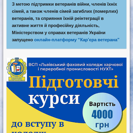
З метою підтримки ветеранів війни, членів їхніх
сімей, а також членів сімей загиблих (померлих)
ветеранів, та сприяння їхній реінтеграції в
активне життя й професійну діяльність,
Міністерством у справах ветеранів України
запущено
онлайн-платформу “Кар’єра ветерана”