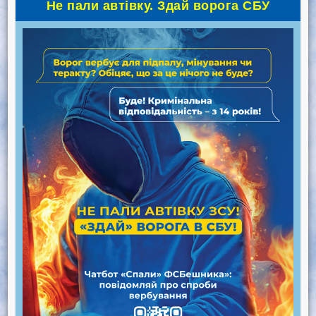
Не пали автівку. Здай ворога СБУ