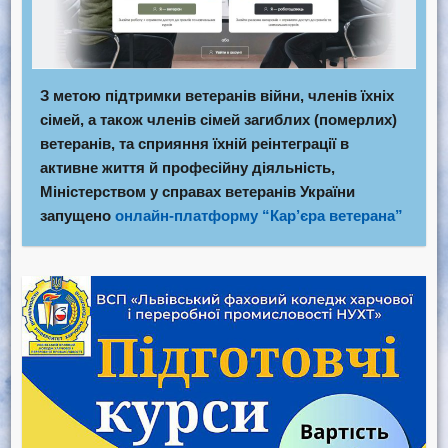
З метою підтримки ветеранів війни, членів їхніх
сімей, а також членів сімей загиблих (померлих)
ветеранів, та сприяння їхній реінтеграції в
активне життя й професійну діяльність,
Міністерством у справах ветеранів України
запущено
онлайн-платформу “Кар’єра ветерана”