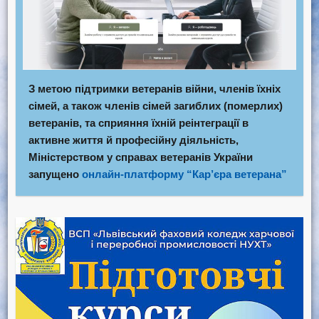
З метою підтримки ветеранів війни, членів їхніх
сімей, а також членів сімей загиблих (померлих)
ветеранів, та сприяння їхній реінтеграції в
активне життя й професійну діяльність,
Міністерством у справах ветеранів України
запущено
онлайн-платформу “Кар’єра ветерана”