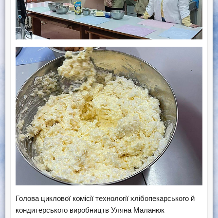
Голова циклової комісії технології хлібопекарського й
кондитерського виробництв Уляна Маланюк