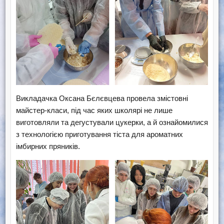
Викладачка Оксана Бєлєвцева провела змістовні
майстер-класи, під час яких школярі не лише
виготовляли та дегустували цукерки, а й ознайомилися
з технологією приготування тіста для ароматних
імбирних пряників.