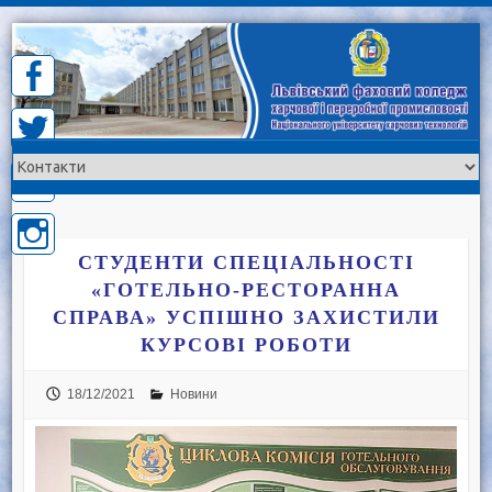
Skip
to
content
СТУДЕНТИ СПЕЦІАЛЬНОСТІ
«ГОТЕЛЬНО-РЕСТОРАННА
СПРАВА» УСПІШНО ЗАХИСТИЛИ
КУРСОВІ РОБОТИ
18/12/2021
Новини