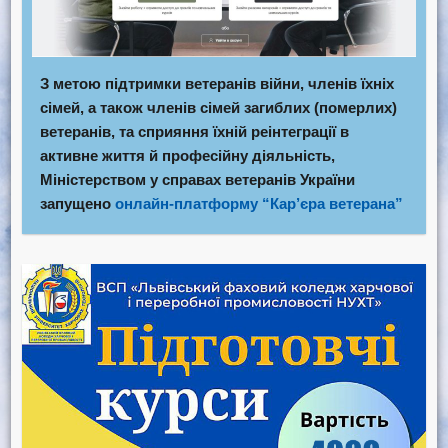
З метою підтримки ветеранів війни, членів їхніх
сімей, а також членів сімей загиблих (померлих)
ветеранів, та сприяння їхній реінтеграції в
активне життя й професійну діяльність,
Міністерством у справах ветеранів України
запущено
онлайн-платформу “Кар’єра ветерана”