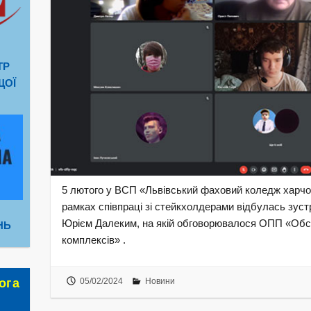
ТР
ЩОЇ
5 лютого у ВСП «Львівський фаховий коледж харчов
рамках співпраці зі стейкхолдерами відбулась зуст
Юрієм Далеким, на якій обговорювалося ОПП «Обсл
НЬ
комплексів» .
05/02/2024
Новини
ога