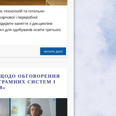
х технологій та готельно-
арчової і переробної
дкрите заняття з дисципліни
х» для здобувачів освіти третього
читати далі
 ЩОДО ОБГОВОРЕННЯ
ГРАМНИХ СИСТЕМ І
В»