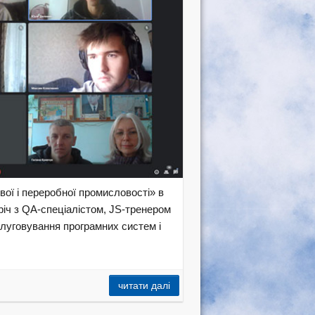
ої і переробної промисловості» в
річ з QA-спецiалiстом, JS-тренером
уговування програмних систем і
читати далі