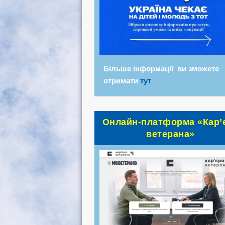
Більше інформації ви зможете
отримати
тут
Онлайн-платформа «Кар’
ветерана»