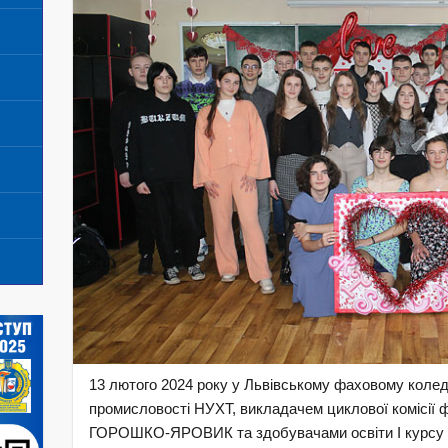
13 лютого 2024 року у Львівському фаховому коледж
промисловості НУХТ, викладачем циклової комісії ф
ГОРОШКО-ЯРОВИК та здобувачами освіти І курсу з