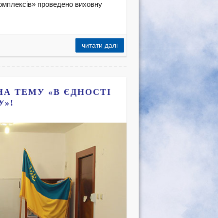
омплексів» проведено виховну
читати далі
НА ТЕМУ «В ЄДНОСТІ
У»!