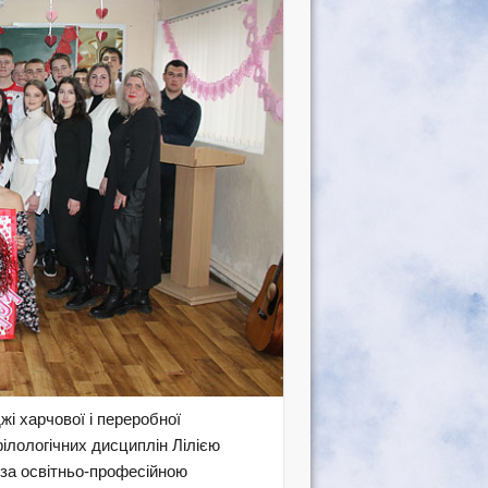
і харчової і переробної
ілологічних дисциплін Лілією
а освітньо-професійною