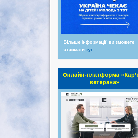
Більше інформації ви зможете
отримати
тут
Онлайн-платформа «Кар’
ветерана»