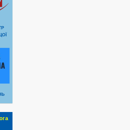
ТР
ЩОЇ
НЬ
ога