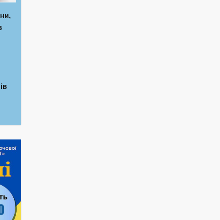
ни,
в
ів