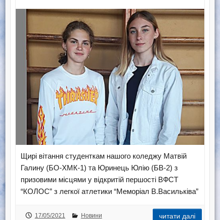
Щирі вітання студенткам нашого коледжу Матвій
Галину (БО-ХМК-1) та Юринець Юлію (БВ-2) з
призовими місцями у відкритій першості ВФСТ
“КОЛОС” з легкої атлетики “Меморіал В.Васильківа”
17/05/2021
Новини
читати далі