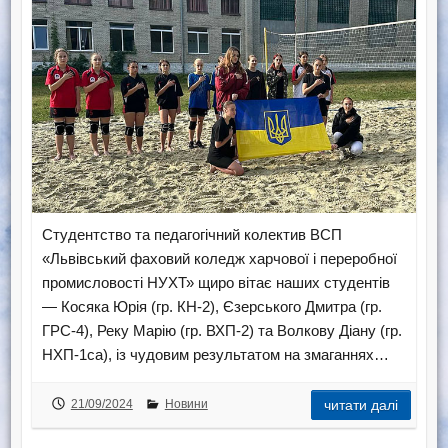
Студентство та педагогічний колектив ВСП
«Львівський фаховий коледж харчової і переробної
промисловості НУХТ» щиро вітає наших студентів
— Косяка Юрія (гр. КН-2), Єзерського Дмитра (гр.
ГРС-4), Реку Марію (гр. ВХП-2) та Волкову Діану (гр.
НХП-1са), із чудовим результатом на змаганнях…
21/09/2024
Новини
читати далі