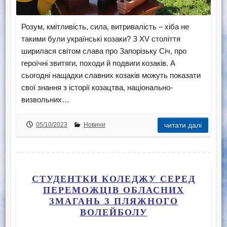
Розум, кмітливість, сила, витривалість – хіба не
такими були українські козаки? З ХV століття
ширилася світом слава про Запорізьку Січ, про
героїчні звитяги, походи й подвиги козаків. А
сьогодні нащадки славних козаків можуть показати
свої знання з історії козацтва, національно-
визвольних…
05/10/2023
Новини
читати далі
СТУДЕНТКИ КОЛЕДЖУ СЕРЕД
ПЕРЕМОЖЦІВ ОБЛАСНИХ
ЗМАГАНЬ З ПЛЯЖНОГО
ВОЛЕЙБОЛУ