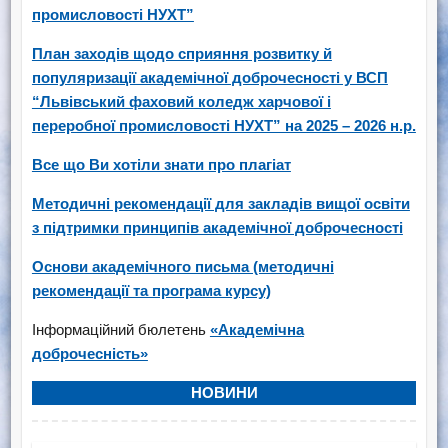
промисловості НУХТ”
План заходів щодо сприяння розвитку й
популяризації академічної доброчесності у ВСП
“Львівський фаховий коледж харчової і
переробної промисловості НУХТ” на 2025 – 2026 н.р.
Все що Ви хотіли знати про плагіат
Методичні рекомендації для закладів вищої освіти
з підтримки принципів академічної доброчесності
Основи академічного письма (методичні
рекомендації та програма курсу)
Iнформацiйний бюлетень
«Академічна
доброчесність»
НОВИНИ