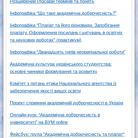
Розширений глосарій термінів та понять
Інфографіка “Що таке академічна доброчесність?”
Інфографіка “Плагіат та його різновиди. Запобігання
плагіату. Оформлення посилань і цитувань в освітніх
та наукових роботах” (практикум)
Інфографіка “Дванадцять типів неоригінальної роботи”
Академічна культура українського студентства:
основні чинники формування та розвитку
Комітет з питань етики Національного агентства із
забезпечення якості вищої освіти
Проект сприяння академічній доброчесності в Україні
Онлайн-курс “Академічна доброчесність в
університеті” на ВУМ online
Фейсбук: група “Академічна доброчесність та плагіат“