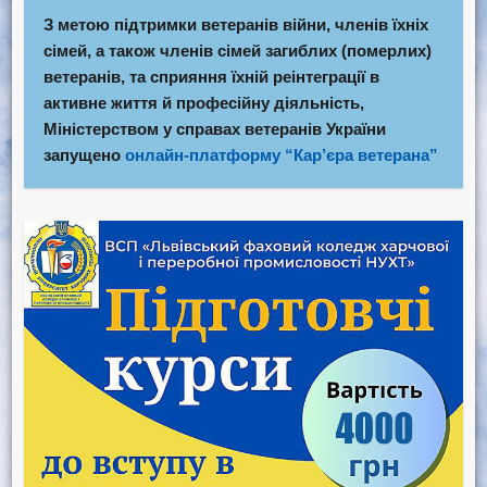
З метою підтримки ветеранів війни, членів їхніх
сімей, а також членів сімей загиблих (померлих)
ветеранів, та сприяння їхній реінтеграції в
активне життя й професійну діяльність,
Міністерством у справах ветеранів України
запущено
онлайн-платформу “Кар’єра ветерана”