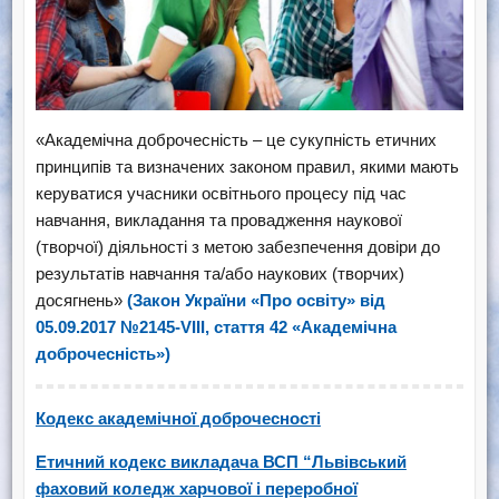
«Академічна доброчесність – це сукупність етичних
принципів та визначених законом правил, якими мають
керуватися учасники освітнього процесу під час
навчання, викладання та провадження наукової
(творчої) діяльності з метою забезпечення довіри до
результатів навчання та/або наукових (творчих)
досягнень»
(Закон України «Про освіту» від
05.09.2017 №2145-VIII, стаття 42 «Академічна
доброчесність»)
Кодекс академічної доброчесності
Етичний кодекс викладача ВСП “Львівський
фаховий коледж харчової і переробної