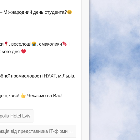
 – Міжнародний день студента?
ки
, веселощі
, смаколики
і
сього дня
бної промисловості НУХТ, м.Львів,
е цікаво!
Чекаємо на Вас!
lis Hotel Lviv
екція від представника ІТ-фірми
→