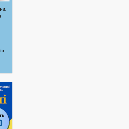
ни,
в
ів