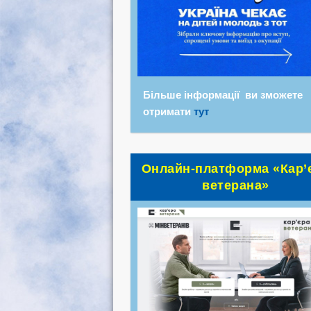
Більше інформації ви зможете
отримати
тут
Онлайн-платформа «Кар’
ветерана»