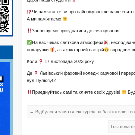
Чи пам’ятаєте ви про найочікуваніше ваше свято
А ми памʼятаємо
Запрошуємо приєднатися до святкування!
На вас чекає святкова атмосфера
, несподіван
подарунки
, а також гарний настрій
впродовж в
Коли
17 листопада 2023 року
Де
Львівський фаховий коледж харчової і переро
вул.Пулюя,42
Приєднуйтесь самі та кличте своїх друзів!
Буд
←
Відбулося заняття-екскурсія на базі готелю Leopo
Гостьова л