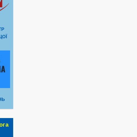
ТР
ЩОЇ
НЬ
ога