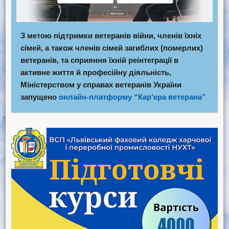
З метою підтримки ветеранів війни, членів їхніх
сімей, а також членів сімей загиблих (померлих)
ветеранів, та сприяння їхній реінтеграції в
активне життя й професійну діяльність,
Міністерством у справах ветеранів України
запущено
онлайн-платформу “Кар’єра ветерана”