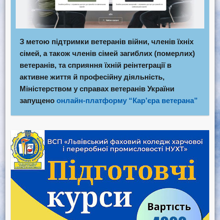
З метою підтримки ветеранів війни, членів їхніх
сімей, а також членів сімей загиблих (померлих)
ветеранів, та сприяння їхній реінтеграції в
активне життя й професійну діяльність,
Міністерством у справах ветеранів України
запущено
онлайн-платформу “Кар’єра ветерана”