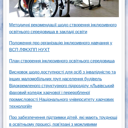
Методичні рекомендації щодо створення інклюзивного
освітнього середовища в закладі освіти
Положення про організацію інклюзивного навчання у
ВСП ЛФКХПП НУХТ
План створення інклюзивного освітнього середовища
Висновок щодо доступності для осіб з інвалідністю та
інших маломобільних груп населення будівель
Відокремленого структурного підрозділу «Львівський
фаховий коледж харчової і переробленої
промисловості Національного університету харчових
технологій»
Про забезпечення підтримки дітей, які мають труднощі
в освітньому процесі, пов’язані з можливими