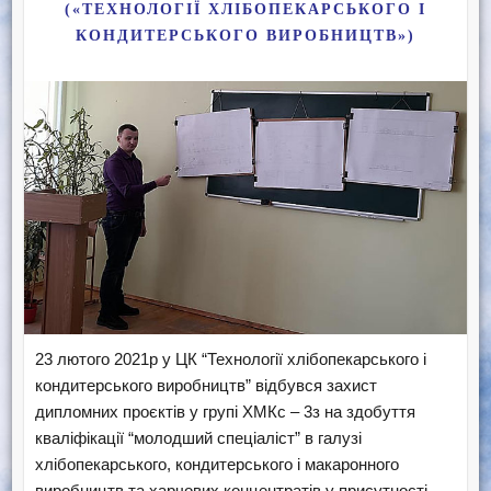
(«ТЕХНОЛОГІЇ ХЛІБОПЕКАРСЬКОГО І
КОНДИТЕРСЬКОГО ВИРОБНИЦТВ»)
23 лютого 2021р у ЦК “Технології хлібопекарського і
кондитерського виробництв” відбувся захист
дипломних проєктів у групі ХМКс – 3з на здобуття
кваліфікації “молодший спеціаліст” в галузі
хлібопекарського, кондитерського і макаронного
виробництв та харчових концентратів у присутності