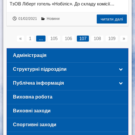
ТзОВ Ліберт готель «Нобіліс». До складу комісії…
01/02/2021
Новини
читати далі
«
1
…
105
106
107
108
109
»
Адміністрація
Структурні підрозділи
Публічна інформація
Виховна робота
Виховні заходи
Спортивні заходи