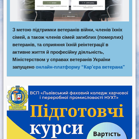
З метою підтримки ветеранів війни, членів їхніх
сімей, а також членів сімей загиблих (померлих)
ветеранів, та сприяння їхній реінтеграції в
активне життя й професійну діяльність,
Міністерством у справах ветеранів України
запущено
онлайн-платформу “Кар’єра ветерана”