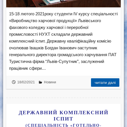
15-18 лютого 2021року студенти IV курсу спеціальності
«Виробництво харчової продукції» Львівського
фахового коледжу харчової і переробної
промисловості НУХТ складали державний
комплексний іспит. Державну кваліфікаційну комісію
очолював Івашків Богдан Іванович-заступник
генерального директора громадського харчування ПАТ
Туристична фірма “Львів-Супутник”, заслужений
працівник сфери…
18/02/2021
Новини
читати далі
ДЕРЖАВНИЙ КОМПЛЕКСНИЙ
ІСПИТ
(СПЕЦІАЛЬНІСТЬ «ГОТЕЛЬНО-